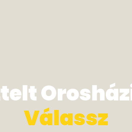
ztelt Orosház
V
á
l
a
s
s
z
á
k
O