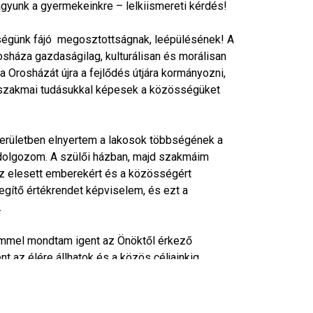
hagyunk a gyermekeinkre – lelkiismereti kérdés!
sségünk fájó megosztottságnak, leépülésének! A
sháza gazdaságilag, kulturálisan és morálisan
 Orosházát újra a fejlődés útjára kormányozni,
s szakmai tudásukkal képesek a közösségüket
kerületben elnyertem a lakosok többségének a
 dolgozom. A szülői házban, majd szakmáim
 az elesett emberekért és a közösségért
egítő értékrendet képviselem, és ezt a
.
ömmel mondtam igent az Önöktől érkező
t az élére állhatok és a közös céljainkig
!
nden választókerületben megmérettetjük