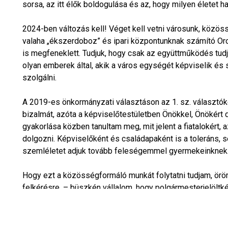
sorsa, az itt élők boldogulása és az, hogy milyen életet 
2024-ben változás kell! Véget kell vetni városunk, közö
valaha „ékszerdoboz” és ipari központunknak számító Oro
is megfeneklett. Tudjuk, hogy csak az együttműködés tudja
olyan emberek által, akik a város egységét képviselik é
szolgálni.
A 2019-es önkormányzati választáson az 1. sz. választó
bizalmát, azóta a képviselőtestületben Önökkel, Önökért
gyakorlása közben tanultam meg, mit jelent a fiatalokért,
dolgozni. Képviselőként és családapaként is a toleráns, s
szemléletet adjuk tovább feleségemmel gyermekeinknek
Hogy ezt a közösségformáló munkát folytatni tudjam, ör
felkérésre, – büszkén vállalom, hogy polgármesterjelöltkén
vezethetem a Válaszd Orosházát! – összefogás jelöltjeit
Önkormányzati képviselőjelölt társaimmal június 9-én mi